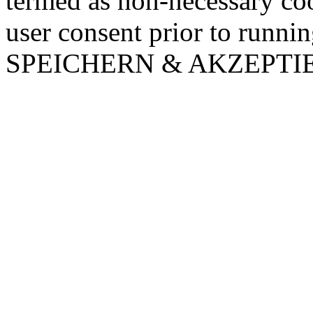
termed as non-necessary coo
user consent prior to runni
SPEICHERN & AKZEPTI